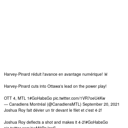
Harvey-Pinard réduit l'avance en avantage numérique! 🚨
Harvey-Pinard cuts into Ottawa's lead on the power play!
OTT 4, MTL 1
#GoHabsGo
pic.twitter.com/1VR7oeU4Kw
— Canadiens Montréal (@CanadiensMTL)
September 20, 2021
Joshua Roy fait dévier un tir devant le filet et c'est 4-2!
Joshua Roy deflects a shot and makes it 4-2!
#GoHabsGo