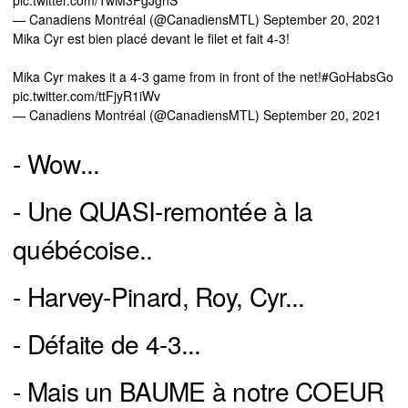
pic.twitter.com/1wM3PgJgnS
— Canadiens Montréal (@CanadiensMTL)
September 20, 2021
Mika Cyr est bien placé devant le filet et fait 4-3!
Mika Cyr makes it a 4-3 game from in front of the net!
#GoHabsGo
pic.twitter.com/ttFjyR1iWv
— Canadiens Montréal (@CanadiensMTL)
September 20, 2021
- Wow...
- Une QUASI-remontée à la
québécoise..
- Harvey-Pinard, Roy, Cyr...
- Défaite de 4-3...
- Mais un BAUME à notre COEUR