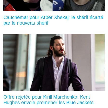
Cauchemar pour Arber Xhekaj: le shérif écarté
par le nouveau shérif
Offre rejetée pour Kirill Marchenko: Kent
Hughes envoie promener les Blue Jackets