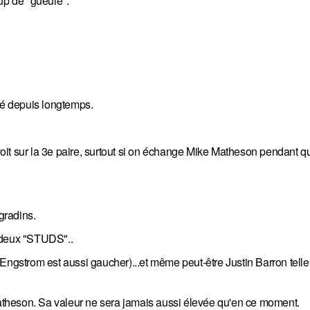
up de "gueule".
ngé depuis longtemps.
it sur la 3e paire, surtout si on échange Mike Matheson pendant q
gradins.
deux "STUDS"..
strom est aussi gaucher)...et même peut-être Justin Barron telle
theson. Sa valeur ne sera jamais aussi élevée qu'en ce moment.