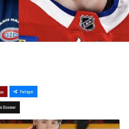
s qui vont ramener la Coupe Stan
Partager
son
le Discover