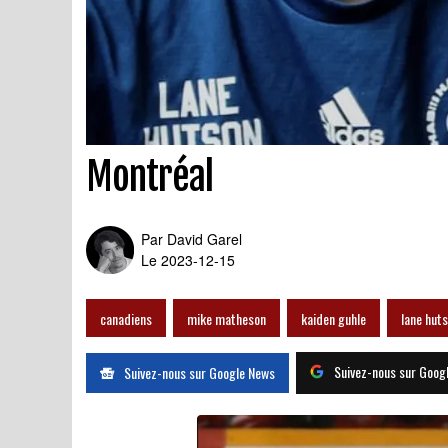
Les 3 paires de défenseur
Montréal
Par
David Garel
Le 2023-12-15
canadiens
mike matheson
kaiden guhle
lane hut
Suivez-nous sur Goog
Suivez-nous sur Google News