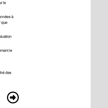
r le
 années à
r que
aluation
ement le
rché des