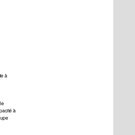
te à
le
pacité à
oupe