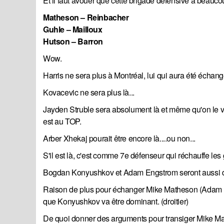
Et il faut avouer que cette brigade défensive a beauco
Matheson – Reinbacher
Guhle – Mailloux
Hutson – Barron
Wow.
Harris ne sera plus à Montréal, lui qui aura été écha
Kovacevic ne sera plus là...
Jayden Struble sera absolument là et même qu'on le vo
est au TOP.
Arber Xhekaj pourait être encore là....ou non...
S'il est là, c'est comme 7e défenseur qui réchauffe les 
Bogdan Konyushkov et Adam Engstrom seront aussi 
Raison de plus pour échanger Mike Matheson (Adam Eng
que Konyushkov va être dominant. (droitier)
De quoi donner des arguments pour transiger Mike Ma