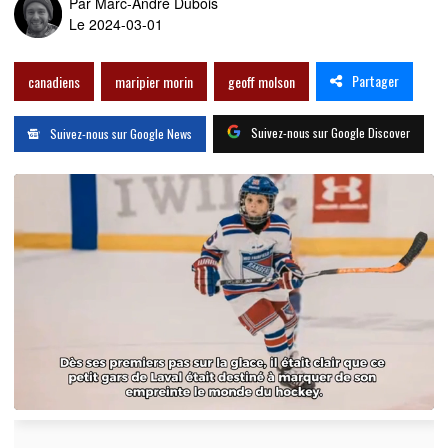
Par
Marc-André Dubois
Le 2024-03-01
Partager
canadiens
maripier morin
geoff molson
Suivez-nous sur Google Discover
Suivez-nous sur Google News