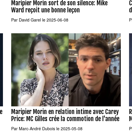
Maripier Morin sort de son silence: Mike
C
Ward reçoit une bonne leçon
d
Par
David Garel
le 2025-06-08
P
de
Maripier Morin en relation intime avec Carey
R
Price: MC Gilles crée la commotion de l'année
M
Par
Marc-André Dubois
le 2025-05-08
P