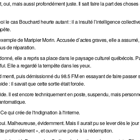
nt, oui, mais aussi profondément juste. Il sait faire la part des choses
uoi le cas Bouchard heurte autant : il a insulté l’intelligence collectiv
mpête.
e l’exemple de Maripier Morin. Accusée d’actes graves, elle a assumé,
us de réparation.
donné, elle a repris sa place dans le paysage culturel québécois. Pa
fui. Elle a regardé la tempête dans les yeux.
ord menti, puis démissionné du 98.5 FM en essayant de faire passer s
e : il savait que cette sortie était forcée.
ide. Il est encore techniquement en poste, suspendu, mais personn
fantomatique.
Ce qui crée de l'indignation à l'interne.
 oui. Malheureuse, évidemment. Mais il aurait pu se lever dès le jour 
tte profondément », et ouvrir une porte à la rédemption.