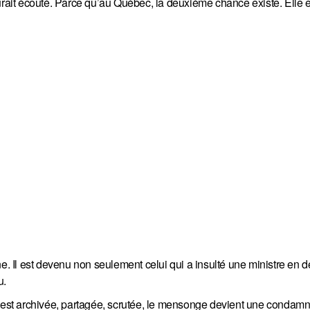
urait écouté. Parce qu’au Québec, la deuxième chance existe. Elle e
e. Il est devenu non seulement celui qui a insulté une ministre en d
u.
n est archivée, partagée, scrutée, le mensonge devient une condamn