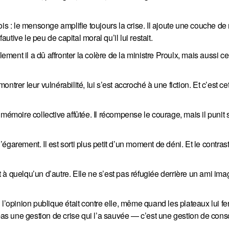
is : le mensonge amplifie toujours la crise. Il ajoute une couche de 
autive le peu de capital moral qu’il lui restait.
ent il a dû affronter la colère de la ministre Proulx, mais aussi ce
rer leur vulnérabilité, lui s’est accroché à une fiction. Et c’est cett
 mémoire collective affûtée. Il récompense le courage, mais il puni
garement. Il est sorti plus petit d’un moment de déni. Et le contras
à quelqu’un d’autre. Elle ne s’est pas réfugiée derrière un ami ima
l’opinion publique était contre elle, même quand les plateaux lui fe
est pas une gestion de crise qui l’a sauvée — c’est une gestion de con