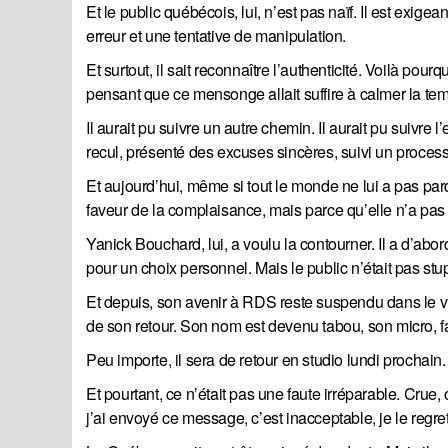
Et le public québécois, lui, n’est pas naïf. Il est exigea
erreur et une tentative de manipulation.
Et surtout, il sait reconnaître l’authenticité. Voilà pourq
pensant que ce mensonge allait suffire à calmer la te
Il aurait pu suivre un autre chemin. Il aurait pu suivr
recul, présenté des excuses sincères, suivi un process
Et aujourd’hui, même si tout le monde ne lui a pas par
faveur de la complaisance, mais parce qu’elle n’a pas 
Yanick Bouchard, lui, a voulu la contourner. Il a d’ab
pour un choix personnel. Mais le public n’était pas stupid
Et depuis, son avenir à RDS reste suspendu dans le v
de son retour. Son nom est devenu tabou, son micro, 
Peu importe, il sera de retour en studio lundi prochain. 
Et pourtant, ce n’était pas une faute irréparable. Crue,
j’ai envoyé ce message, c’est inacceptable, je le regre