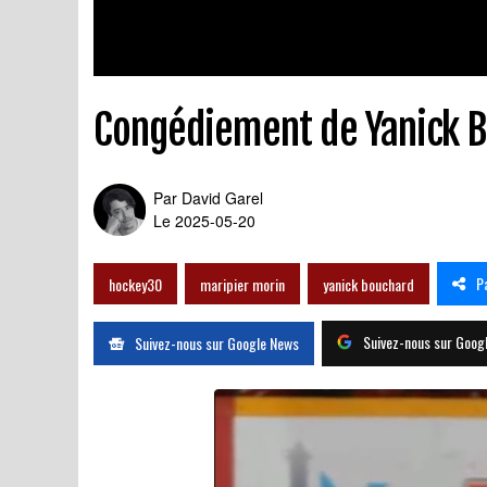
Congédiement de Yanick Bo
Par
David Garel
Le 2025-05-20
P
hockey30
maripier morin
yanick bouchard
Suivez-nous sur Goog
Suivez-nous sur Google News