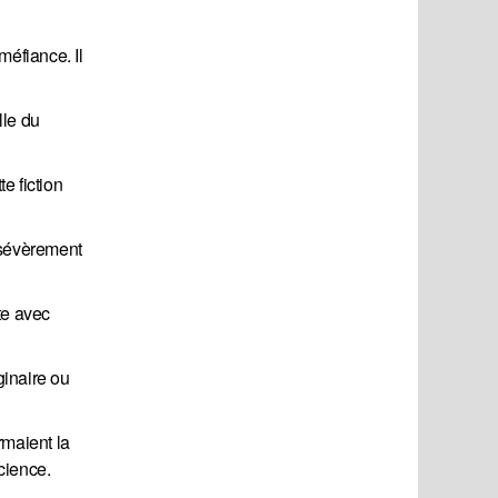
méfiance. Il
lle du
e fiction
t sévèrement
te avec
ginaire ou
rmaient la
science.