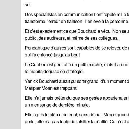
soi.
Des spécialistes en communication l’ont répété mille fo
transforme l’erreur en trahison. Il enlève à la personne f
Et c’est exactement ce que Bouchard a vécu. Non seulem
public, des auditeurs, et même de ses collègues.
Pendant que d’autres sont capables de se relever, de mont
qui l'a enfoncé jusqu'au bout.
Le Québec est peut-être un petit marché, mais il a une
le mépris déguisé en stratégie.
Yanick Bouchard aurait pu sortir grandi d’un moment d’é
Maripier Morin est frappant.
Elle n’a jamais prétendu que ses gestes appartenaient 
un mensonge de dernière minute.
Elle a pris le blâme de front, sans détour. Même quand 
porte, elle n’a pas tenté de falsifier la réalité. Ce n’