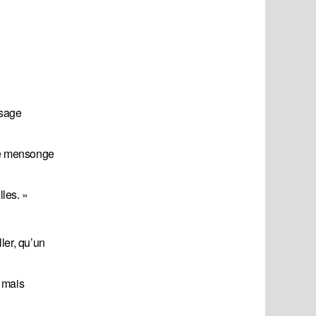
ssage
 le mensonge
les. »
ller, qu’un
, mais