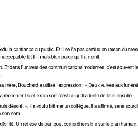
rdu la confiance du public. Et il ne l’a pas perdue en raison du me
nacceptable fût-il – mais bien parce qu’il a menti.
usion. Et dans l’univers des communications modernes, c’est souvent
e.
a mère, Bouchard a utilisé l’expression : « Deux vulves aux funérail
réellement scellé son sort, c’est ce qu’il a tenté de faire ensuite.
 suis désolé. », il a voulu blâmer un collègue. Il a affirmé, sans sourci
n son nom.
édibilité. Un réflexe de panique, compréhensible sur le plan humain