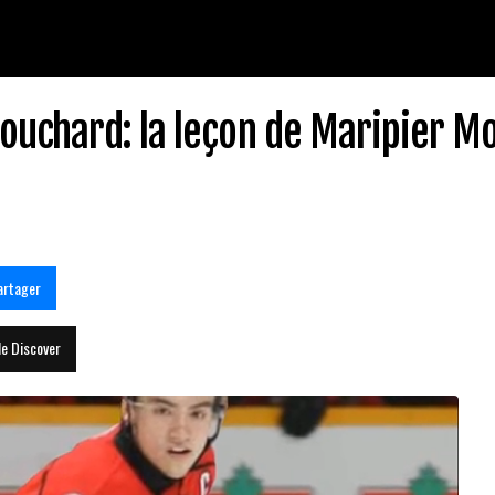
uchard: la leçon de Maripier M
artager
le Discover