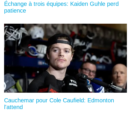
Échange à trois équipes: Kaiden Guhle perd
patience
Cauchemar pour Cole Caufield: Edmonton
l'attend