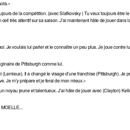
ota.»
oujours de la compétition. (avec Slafkovsky ) Tu veux toujours être le
 œil très attentif sur sa saison. J’ai maintenant hâte de jouer dans 
 Je voulais lui parler et le connaître un peu plus. Je joue contre l
iginaire de Pittsburgh comme lui.
 (Lemieux). Il a changé le visage d’une franchise (Pittsburgh). Je p
ve. Je m’y prépare et je ferai de mon mieux.»
 un noyau jeune et talentueux. J’ai hâte de jouer avec (Clayton) Kelle
la MOELLE...