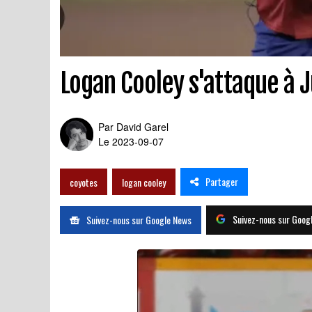
Logan Cooley s'attaque à 
Par
David Garel
Le 2023-09-07
Partager
coyotes
logan cooley
Suivez-nous sur Goog
Suivez-nous sur Google News