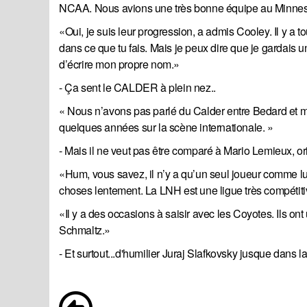
NCAA. Nous avions une très bonne équipe au Minnes
«Oui, je suis leur progression, a admis Cooley. Il y a t
dans ce que tu fais. Mais je peux dire que je gardais un
d’écrire mon propre nom.»
- Ça sent le CALDER à plein nez..
« Nous n’avons pas parlé du Calder entre Bedard et moi.
quelques années sur la scène internationale. »
- Mais il ne veut pas être comparé à Mario Lemieux, or
«Hum, vous savez, il n’y a qu’un seul joueur comme lui
choses lentement. La LNH est une ligue très compétiti
«Il y a des occasions à saisir avec les Coyotes. Ils ont
Schmaltz.»
- Et surtout...d'humilier Juraj Slafkovsky jusque dans 