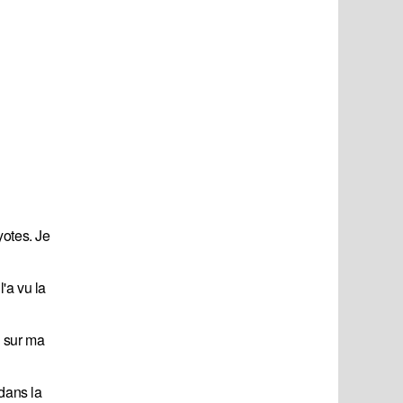
yotes. Je
'a vu la
é sur ma
 dans la