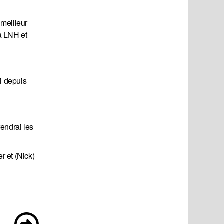
 meilleur
la LNH et
ui depuis
rendrai les
r et (Nick)