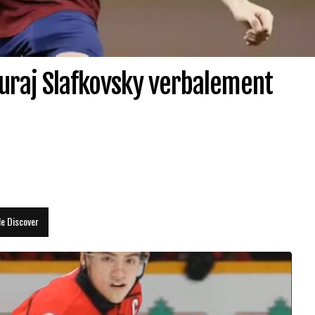
Juraj Slafkovsky verbalement
le Discover