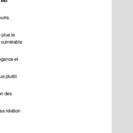
est 
urre,
e plus le
e vulnérable
rogance et
ue plutôt
on des
sa relation