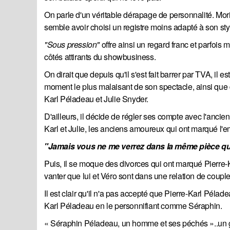
On parle d'un véritable dérapage de personnalité. Moriss
semble avoir choisi un registre moins adapté à son sty
"Sous pression" 
offre ainsi un regard franc et parfois
côtés attirants du showbusiness.
On dirait que depuis qu'il s'est fait barrer par TVA, il
moment le plus malaisant de son spectacle, ainsi que da
Karl Péladeau et Julie Snyder.
D'ailleurs, il décide de régler ses compte avec l'ancie
Karl et Julie, les anciens amoureux qui ont marqué l'
"Jamais vous ne me verrez dans la même pièce qu
Puis, il se moque des divorces qui ont marqué Pierre-K
vanter que lui et Véro sont dans une relation de couple
Il est clair qu'il n'a pas accepté que Pierre-Karl Pél
Karl Péladeau en le personnifiant comme Séraphin.
« Séraphin Péladeau, un homme et ses péchés »..un grav