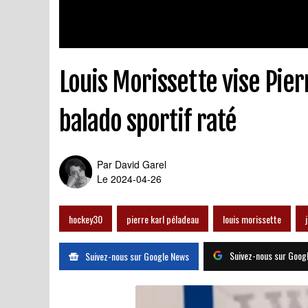
Louis Morissette vise Pier
balado sportif raté
Par
David Garel
Le 2024-04-26
hockey30
pierre karl péladeau
louis morissette
Suivez-nous sur Goog
Suivez-nous sur Google News