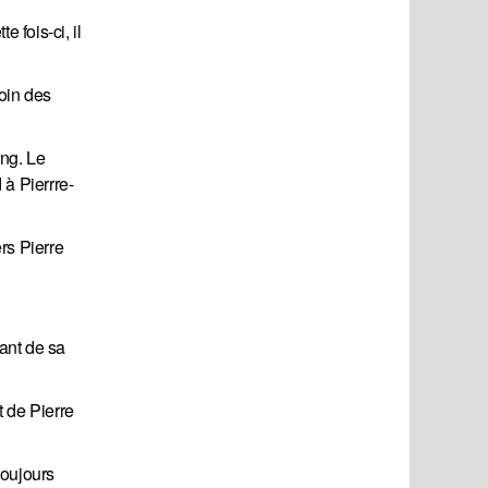
 fois-ci, il
loin des
ang. Le
 à Pierrre-
rs Pierre
ant de sa
t de Pierre
toujours