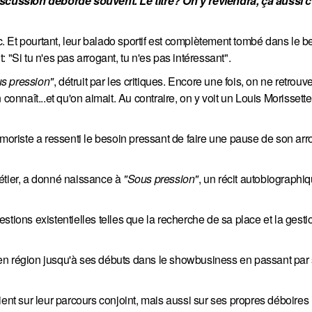
iscussion déborde souvent. Le titre? On y reviendra, ça aussi c'
 Et pourtant, leur balado sportif est complètement tombé dans le be
 "Si tu n'es pas arrogant, tu n'es pas intéressant".
s pression"
, détruit par les critiques. Encore une fois, on ne retrouv
connaît...et qu'on aimait. Au contraire, on y voit un Louis Morissett
umoriste a ressenti le besoin pressant de faire une pause de son ar
étier, a donné naissance à
"Sous pression"
, un récit autobiographiq
stions existentielles telles que la recherche de sa place et la gesti
ce en région jusqu'à ses débuts dans le showbusiness en passant par 
ient sur leur parcours conjoint, mais aussi sur ses propres déboires