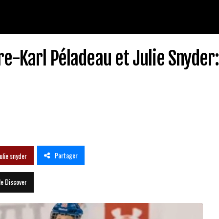
re-Karl Péladeau et Julie Snyder
Partager
julie snyder
le Discover