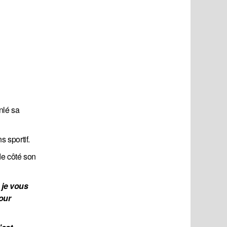
nlé sa
 sportif.
de côté son
je vous 
our 