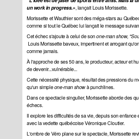
"L'idée est de jaser de sports entre amis. Mais la d
un work in progress.»
, lançait Louis Morissette.
Morissette et Wauthier sont des méga-stars au Québec.
comme si tout le Québec lui lançait le message suivant:
Cet échec s'ajoute à celui de son
one-man show, "Sou
Louis Morissette baveux, impertinent et arrogant qu'on 
comme jamais.
À l'approche de ses 50 ans, le producteur, acteur et h
de devenir...vulnérable...
Cette nécessité physique, résultat des pressions du m
qu'un simple
one-man show
à punchlines.
Dans ce spectacle singulier, Morissette aborde des que
échecs.
Il explore les difficultés de sa vie, depuis son enfan
avec la vedette québécoise Véronique Cloutier.
L'ombre de Véro plane sur le spectacle, Morissette rev