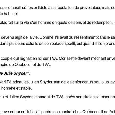
ette aurait dû rester fidèle à sa réputation de provocateur, mais cette
le habituel.
 maladroit sur la vie d'un homme en quête de sens et de rédemption, 
 est devenu aigri de la vie. Comme s'il avait du ressentiment dans le s
ns plusieurs extraits de son balado sportif, est quand il s'en prend
n couple qui règnait en roi sur TVA. Morissette devient méchant enve
empire de Quebecor et de TVA.
e Julie Snyder".
arl Péladeau et Julien Snyder, afin de les enfoncer un peu plus, av
 honnête et stable.
adeau et Julien Snyder le barrent de TVA après son sketch se moquan
e erreur qui lui a fait perdre son contrat chez Québecor. Il ne l'a 