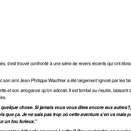
s, s'est trouvé confronté à une série de revers récents qui ont ébra
 son ami Jean-Philippe Wauthier a été largement ignoré par les fans
tte et son arrogance qu'on adorait. Il est tombé au neutre, laissant 
cès.
quelque chose. Si jamais vous vous dites encore eux autres?, 
ls que ça. Je ne sais pas trop où cette aventure s'en va mais p
ur un fou furieux."