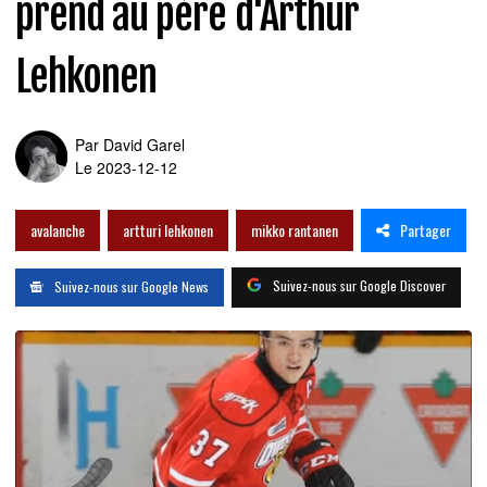
prend au père d'Arthur
Lehkonen
Par
David Garel
Le 2023-12-12
Partager
avalanche
artturi lehkonen
mikko rantanen
Suivez-nous sur Google Discover
Suivez-nous sur Google News