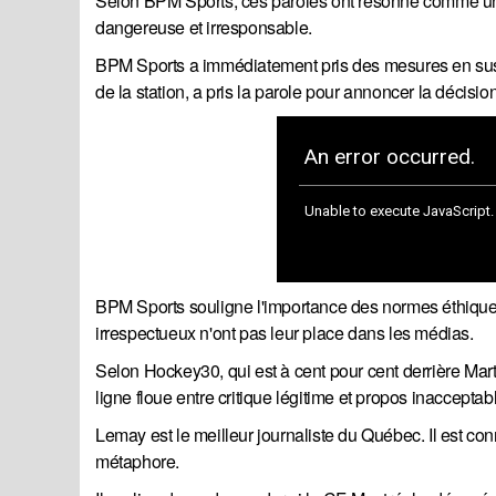
Selon BPM Sports, ces paroles ont résonné comme un
dangereuse et irresponsable.
BPM Sports a immédiatement pris des mesures en sus
de la station, a pris la parole pour annoncer la décisio
BPM Sports souligne l'importance des normes éthiques 
irrespectueux n'ont pas leur place dans les médias.
Selon Hockey30, qui est à cent pour cent derrière Mart
ligne floue entre critique légitime et propos inacceptab
Lemay est le meilleur journaliste du Québec. Il est conn
métaphore.