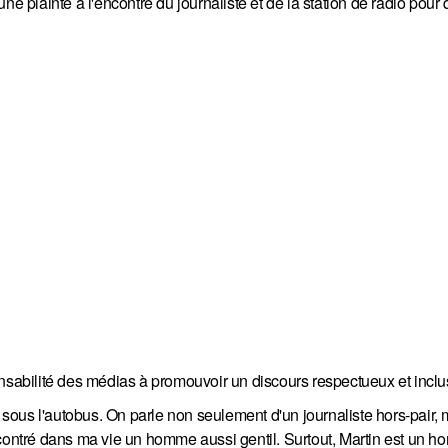
ne plainte à l'encontre du journaliste et de la station de radio pour
nsabilité des médias à promouvoir un discours respectueux et inclus
r sous l'autobus. On parle non seulement d'un journaliste hors-pair,
ncontré dans ma vie un homme aussi gentil. Surtout, Martin est un