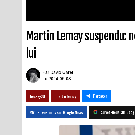
Martin Lemay suspendu: no
lui
Par
David Garel
Le 2024-05-08
Partager
hockey30
martin lemay
Suivez-nous sur Goog
Suivez-nous sur Google News