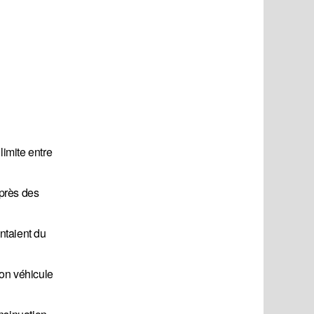
imite entre
après des
intaient du
son véhicule