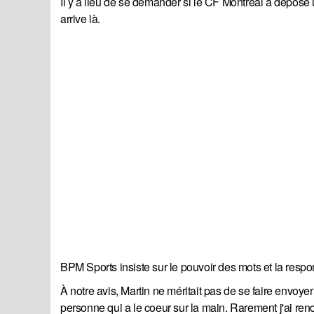
Il y a lieu de se demander si le CF Montréal a déposé u
arrive là.
BPM Sports insiste sur le pouvoir des mots et la respo
À notre avis, Martin ne méritait pas de se faire envoye
personne qui a le coeur sur la main. Rarement j'ai re