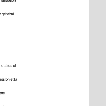
nsinuation
r général
diaires et
ssion et la
ette