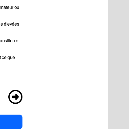
nimateur ou
es élevées
ansition et
t ce que