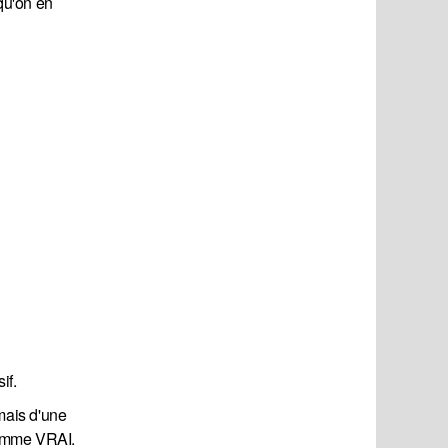
 qu'on en
if.
 mais d'une
 homme VRAI.