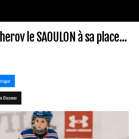
herov le SAOULON à sa place...
rtager
le Discover