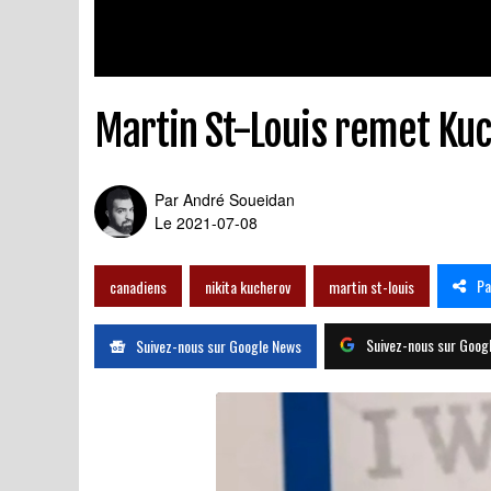
Martin St-Louis remet Kuc
Par
André Soueidan
Le 2021-07-08
Pa
canadiens
nikita kucherov
martin st-louis
Suivez-nous sur Goog
Suivez-nous sur Google News