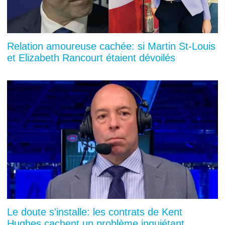
Relation amoureuse cachée: si Martin St-Louis
et Elizabeth Rancourt étaient dévoilés
Le doute s'installe: les contrats de Kent
Hughes cachent un problème inquiétant