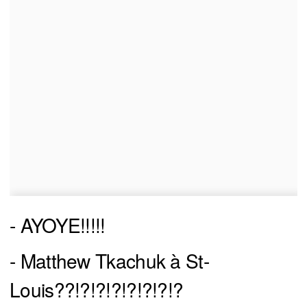
- AYOYE!!!!!
- Matthew Tkachuk à St-
Louis??!?!?!?!?!?!?!?