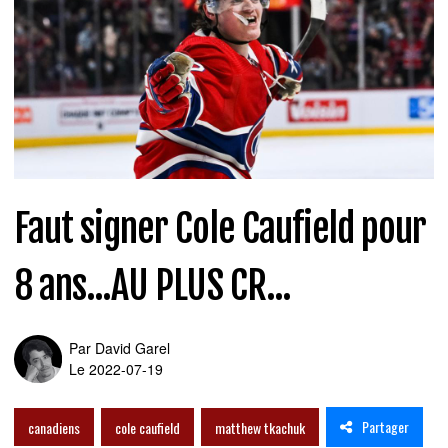
Faut signer Cole Caufield pour
8 ans...AU PLUS CR...
Par
David Garel
Le 2022-07-19
Partager
canadiens
cole caufield
matthew tkachuk