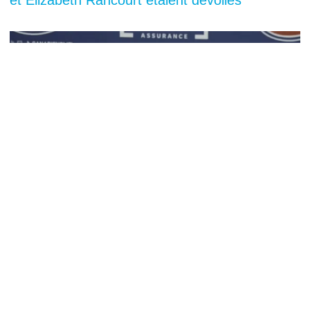
You can close this ad in 5 seconds
Congédiement de Stéphane Robidas: Jeff
Gorton ouvre la porte