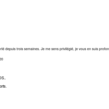
erlé depuis trois semaines. Je me sens privilégié, je vous en suis prof
20
DS..
rts.