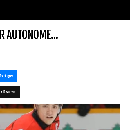
UR AUTONOME...
Partager
le Discover