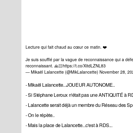
Lecture qui fait chaud au cœur ce matin. ❤️
Je suis soufflé par la vague de reconnaissance qui a déf
reconnaissant. 🙏🏻
https://t.co/XitdLZNL83
— Mikaël Lalancette (@MikLalancette)
November 28, 20
- Mikaël Lalancette...JOUEUR AUTONOME..
- Si Stéphane Leroux n'était pas une ANTIQUITÉ à R
- Lalancette serait déjà un membre du Réseau des Spo
- On le répète..
- Mais la place de Lalancette...c'est à RDS...