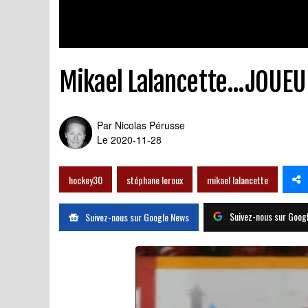
Mikael Lalancette...JOUE
Par
Nicolas Pérusse
Le 2020-11-28
hockey30
stéphane leroux
mikael lalancette
Suivez-nous sur Goog
Suivez-nous sur Google News