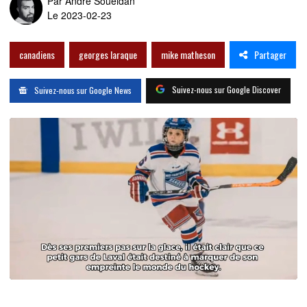
Par
André Soueidan
Le 2023-02-23
Partager
canadiens
georges laraque
mike matheson
Suivez-nous sur Google Discover
Suivez-nous sur Google News