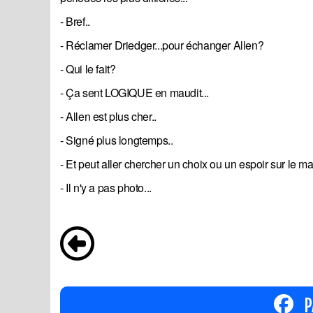
- Bref..
- Réclamer Driedger...pour échanger Allen?
- Qui le fait?
- Ça sent LOGIQUE en maudit...
- Allen est plus cher..
- Signé plus longtemps..
- Et peut aller chercher un choix ou un espoir sur le ma
- Il n'y a pas photo...
P