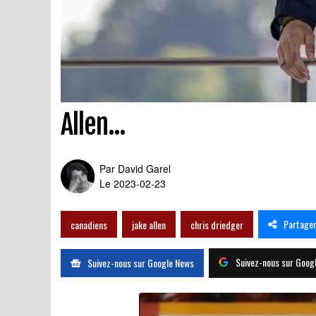
Réclamer Chris Driedger 
Allen...
Par
David Garel
Le 2023-02-23
Partage
canadiens
jake allen
chris driedger
Suivez-nous sur Goog
Suivez-nous sur Google News