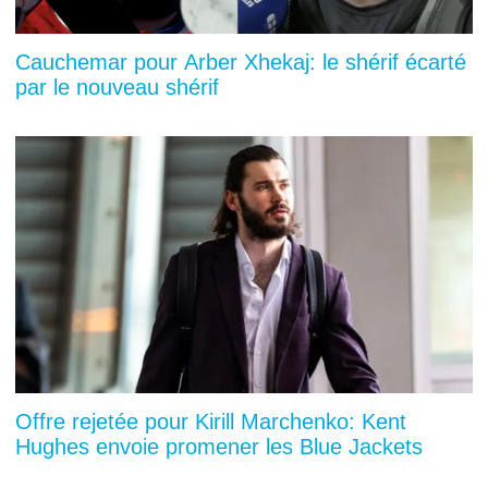
Cauchemar pour Arber Xhekaj: le shérif écarté
par le nouveau shérif
Offre rejetée pour Kirill Marchenko: Kent
Hughes envoie promener les Blue Jackets