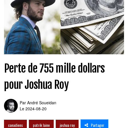
Perte de 755 mille dollars
pour Joshua Roy
Par
André Soueidan
Le 2024-08-20
Partager
canadiens
patrik laine
joshua roy