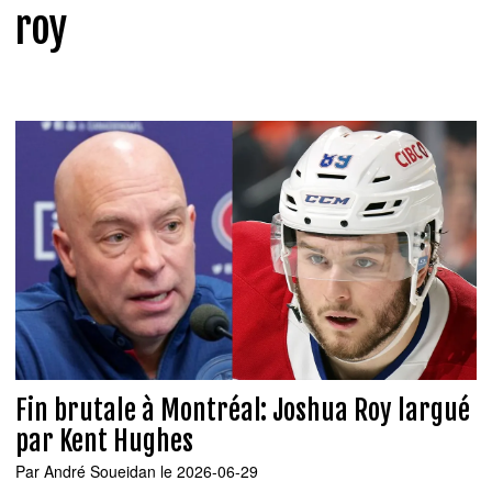
roy
Fin brutale à Montréal: Joshua Roy largué
par Kent Hughes
Par
André Soueidan
le 2026-06-29