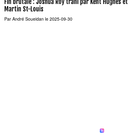
Fin brutale : Joshua Roy trahi par Kent Hughes et
Martin St-Louis
Par
André Soueidan
le 2025-09-30