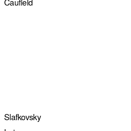
Caufield
Slafkovsky