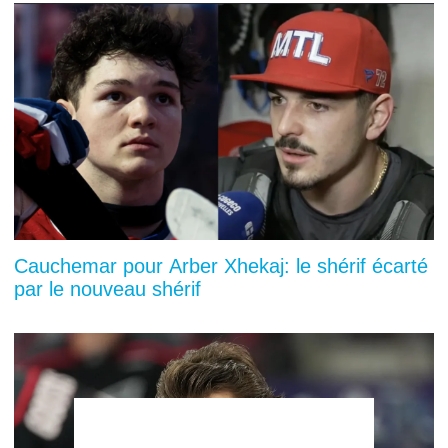
Cauchemar pour Arber Xhekaj: le shérif écarté
par le nouveau shérif