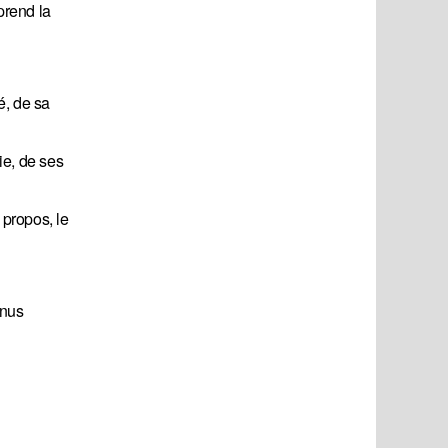
prend la
é, de sa
ie, de ses
 propos, le
enus