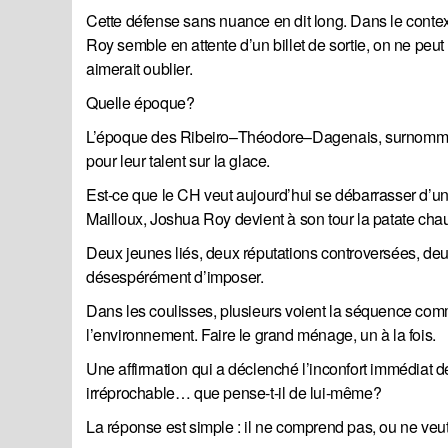
Cette défense sans nuance en dit long. Dans le contex
Roy semble en attente d’un billet de sortie, on ne peu
aimerait oublier.
Quelle époque?
L’époque des Ribeiro–Théodore–Dagenais, surnommés le
pour leur talent sur la glace.
Est-ce que le CH veut aujourd’hui se débarrasser d’u
Mailloux, Joshua Roy devient à son tour la patate cha
Deux jeunes liés, deux réputations controversées, deux
désespérément d’imposer.
Dans les coulisses, plusieurs voient la séquence com
l’environnement. Faire le grand ménage, un à la fois.
Une affirmation qui a déclenché l’inconfort immédiat d
irréprochable… que pense-t-il de lui-même?
La réponse est simple : il ne comprend pas, ou ne ve