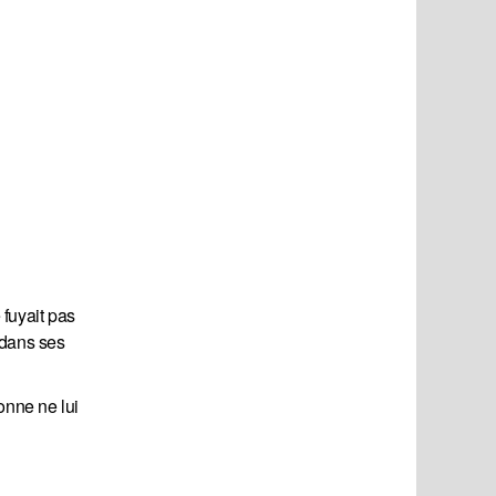
 fuyait pas
, dans ses
onne ne lui