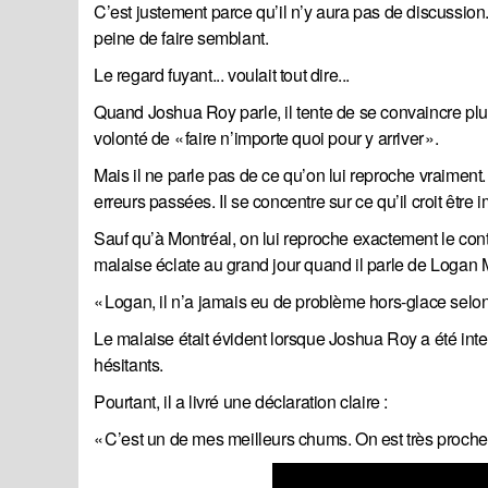
C’est justement parce qu’il n’y aura pas de discussion.
peine de faire semblant.
Le regard fuyant... voulait tout dire...
Quand Joshua Roy parle, il tente de se convaincre plus
volonté de « faire n’importe quoi pour y arriver ».
Mais il ne parle pas de ce qu’on lui reproche vraiment
erreurs passées. Il se concentre sur ce qu’il croit être i
Sauf qu’à Montréal, on lui reproche exactement le contra
malaise éclate au grand jour quand il parle de Logan M
« Logan, il n’a jamais eu de problème hors-glace selon m
Le malaise était évident lorsque Joshua Roy a été int
hésitants.
Pourtant, il a livré une déclaration claire :
« C’est un de mes meilleurs chums. On est très proche