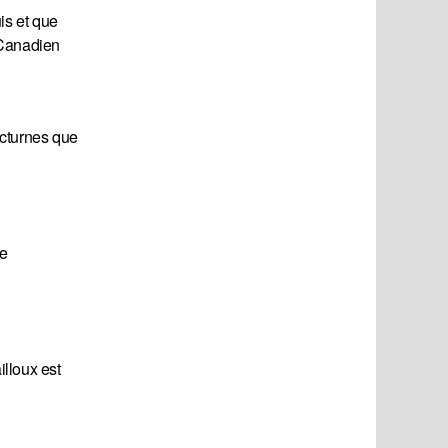
is et que
 Canadien
octurnes que
te
illoux est