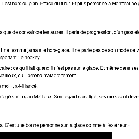
 Il est hors du plan. Effacé du futur. Et plus personne à Montréal ne 
 que de convaincre les autres. Il parle de progression, d’un gros ét
. Il ne nomme jamais le hors-glace. Il ne parle pas de son mode de v
mportant : le hockey.
ire : ce qu’il fait quand il n’est pas sur la glace. Et même dans ses
ailloux, qu’il défend maladroitement.
oi », a-t-il lancé.
errogé sur Logan Mailloux. Son regard s’est figé, ses mots sont dev
s. C’est une bonne personne sur la glace comme à l'extérieur. »