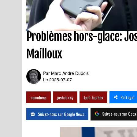
Problèmes hors-glace: Jos
Mailloux
Par
Marc-André Dubois
Le 2025-07-07
Partager
canadiens
joshua roy
kent hughes
Suivez-nous sur Goog
Suivez-nous sur Google News