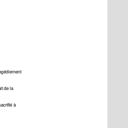
ongédiement
it de la
acrifié à