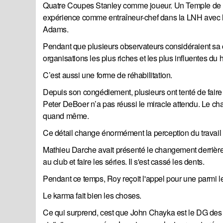
Quatre Coupes Stanley comme joueur. Un Temple de 
expérience comme entraîneur-chef dans la LNH avec l
Adams.
Pendant que plusieurs observateurs considéraient sa 
organisations les plus riches et les plus influentes du 
C’est aussi une forme de réhabilitation.
Depuis son congédiement, plusieurs ont tenté de faire 
Peter DeBoer n’a pas réussi le miracle attendu. Le cha
quand même.
Ce détail change énormément la perception du travail
Mathieu Darche avait présenté le changement derrièr
au club et faire les séries. Il s'est cassé les dents.
Pendant ce temps, Roy reçoit l'appel pour une parmi le
Le karma fait bien les choses.
Ce qui surprend, cest que John Chayka est le DG des 