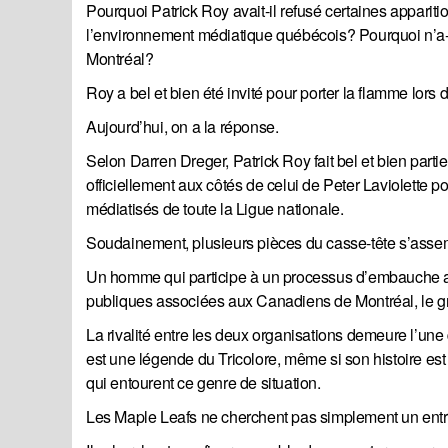
Pourquoi Patrick Roy avait-il refusé certaines appari
l’environnement médiatique québécois? Pourquoi n’a-t
Montréal?
Roy a bel et bien été invité pour porter la flamme lors 
Aujourd’hui, on a la réponse.
Selon Darren Dreger, Patrick Roy fait bel et bien pa
officiellement aux côtés de celui de Peter Laviolette po
médiatisés de toute la Ligue nationale.
Soudainement, plusieurs pièces du casse-tête s’asse
Un homme qui participe à un processus d’embauche ave
publiques associées aux Canadiens de Montréal, le g
La rivalité entre les deux organisations demeure l’un
est une légende du Tricolore, même si son histoire es
qui entourent ce genre de situation.
Les Maple Leafs ne cherchent pas simplement un entr