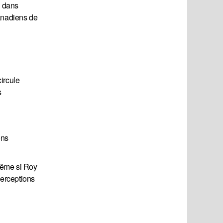
e dans
anadiens de
ircule
s
ons
 Même si Roy
perceptions