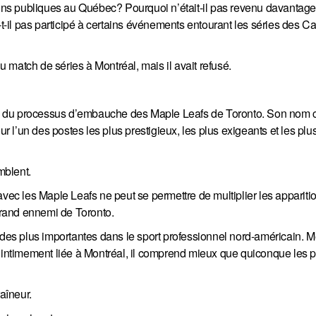
tions publiques au Québec? Pourquoi n’était-il pas revenu davantag
-il pas participé à certains événements entourant les séries des C
du match de séries à Montréal, mais il avait refusé.
rtie du processus d’embauche des Maple Leafs de Toronto. Son nom c
ur l’un des postes les plus prestigieux, les plus exigeants et les plu
mblent.
c les Maple Leafs ne peut se permettre de multiplier les appariti
rand ennemi de Toronto.
e des plus importantes dans le sport professionnel nord-américain.
t intimement liée à Montréal, il comprend mieux que quiconque les 
aîneur.