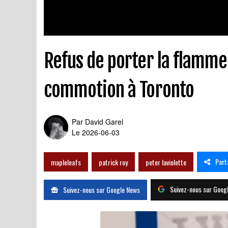
Refus de porter la flamme 
commotion à Toronto
Par
David Garel
Le 2026-06-03
Part
mapleleafs
patrick roy
peter laviolette
Suivez-nous sur Goog
Suivez-nous sur Google News