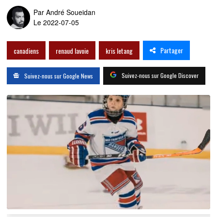
Par
André Soueidan
Le 2022-07-05
Partager
canadiens
renaud lavoie
kris letang
Suivez-nous sur Google Discover
Suivez-nous sur Google News