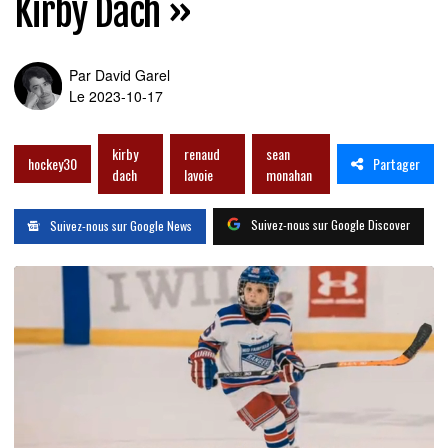
Kirby Dach »
Par
David Garel
Le 2023-10-17
kirby
renaud
sean
Partager
hockey30
dach
lavoie
monahan
Suivez-nous sur Google Discover
Suivez-nous sur Google News