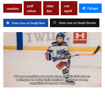
geoff
céline
rené
Partager
canadiens
molson
dion
angélil
Suivez-nous sur Google Discover
Suivez-nous sur Google News