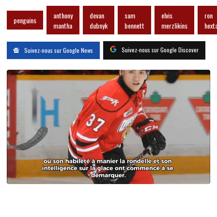
anthony
devan
sam
elvis
ron
penguins
mantha
dubnyk
bennett
merzlikins
hexta
Suivez-nous sur Google Discover
Suivez-nous sur Google News