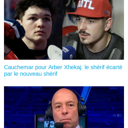
Cauchemar pour Arber Xhekaj: le shérif écarté
par le nouveau shérif