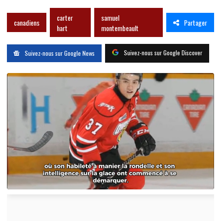
carter
samuel
Partager
canadiens
hart
montembeault
Suivez-nous sur Google Discover
Suivez-nous sur Google News