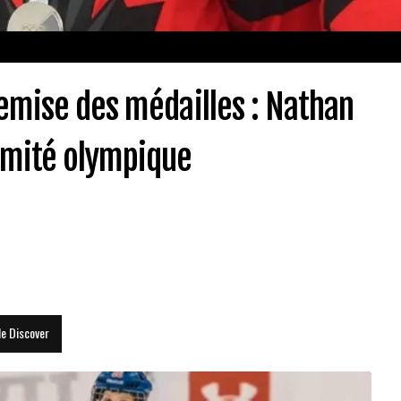
remise des médailles : Nathan
omité olympique
le Discover