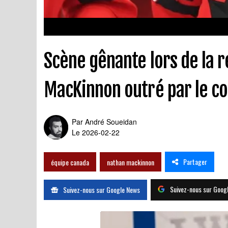
Scène gênante lors de la 
MacKinnon outré par le c
Par
André Soueidan
Le 2026-02-22
Partager
équipe canada
nathan mackinnon
Suivez-nous sur Goog
Suivez-nous sur Google News