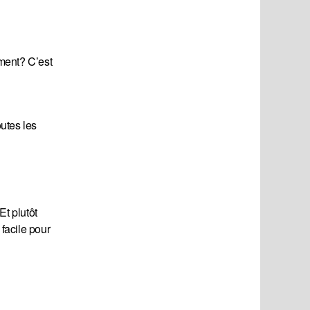
ment? C’est
utes les
t plutôt
facile pour