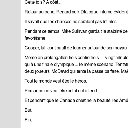
Cette fois? À côté...
Retour au banc. Regard noir. Dialogue interne évident. 
Il savait que les chances ne seraient pas infinies.
Pendant ce temps, Mike Sullivan gardait la stabilité 
favoritisme.
Cooper, lui, continuait de tourner autour de son noyau 
Même en prolongation trois contre trois — vingt minut
qu’à une finale olympique ... le même scénario. Tentat
deux joueurs. McDavid qui tente la passe parfaite. Ma
Tout le monde veut être le héros.
Personne ne veut être celui qui attend.
Et pendant que le Canada cherche la beauté, les Améri
But.
Fin.