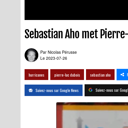
Sebastian Aho met Pierre-
Par
Nicolas Pérusse
Le 2023-07-26
hurricanes
pierre-luc dubois
sebastian aho
Suivez-nous sur Goog
Suivez-nous sur Google News