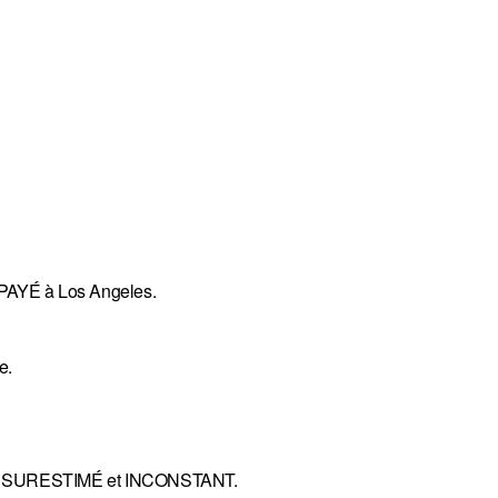
URPAYÉ à Los Angeles.
e.
is est SURESTIMÉ et INCONSTANT.