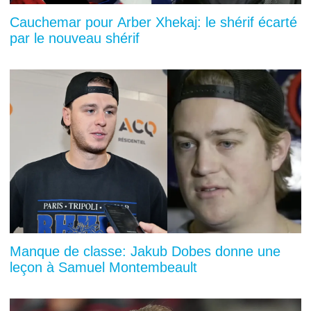
Cauchemar pour Arber Xhekaj: le shérif écarté
par le nouveau shérif
Manque de classe: Jakub Dobes donne une
leçon à Samuel Montembeault