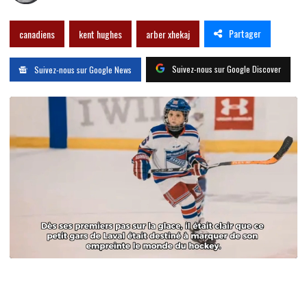
Partager
canadiens
kent hughes
arber xhekaj
Suivez-nous sur Google Discover
Suivez-nous sur Google News