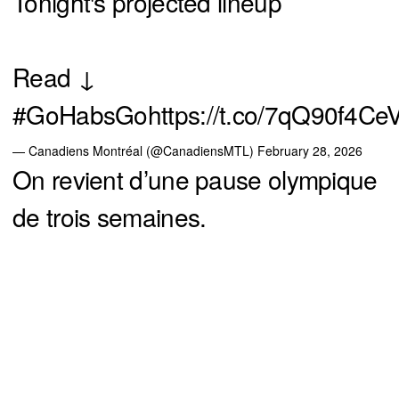
Tonight's projected lineup
Read ↓
#GoHabsGo
https://t.co/7qQ90f4Ce
— Canadiens Montréal (@CanadiensMTL)
February 28, 2026
On revient d’une pause olympique
de trois semaines.