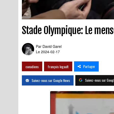
Stade Olympique: Le mens
Par
David Garel
Le 2024-02-17
Partager
canadiens
françois legault
Suivez-nous sur Goog
Suivez-nous sur Google News