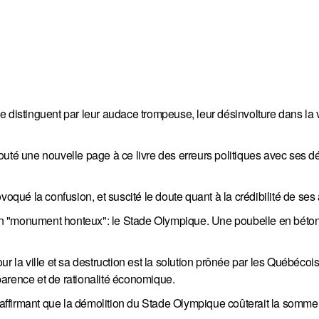
 se distinguent par leur audace trompeuse, leur désinvolture dans la v
uté une nouvelle page à ce livre des erreurs politiques avec ses d
oqué la confusion, et suscité le doute quant à la crédibilité de ses 
, un "monument honteux": le Stade Olympique. Une poubelle en béton
r la ville et sa destruction est la solution prônée par les Québécois
arence et de rationalité économique.
, affirmant que la démolition du Stade Olympique coûterait la somme