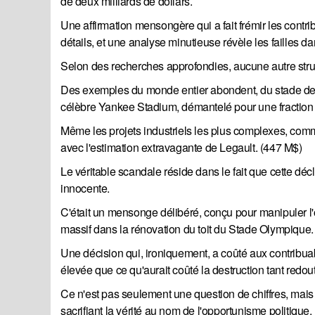
de deux milliards de dollars.
Une affirmation mensongère qui a fait frémir les contr
détails, et une analyse minutieuse révèle les failles dan
Selon des recherches approfondies, aucune autre struc
Des exemples du monde entier abondent, du stade de f
célèbre Yankee Stadium, démantelé pour une fraction 
Même les projets industriels les plus complexes, com
avec l'estimation extravagante de Legault. (447 M$)
Le véritable scandale réside dans le fait que cette dé
innocente.
C'était un mensonge délibéré, conçu pour manipuler l'op
massif dans la rénovation du toit du Stade Olympique.
Une décision qui, ironiquement, a coûté aux contribua
élevée que ce qu'aurait coûté la destruction tant redout
Ce n'est pas seulement une question de chiffres, mais
sacrifiant la vérité au nom de l'opportunisme politique.