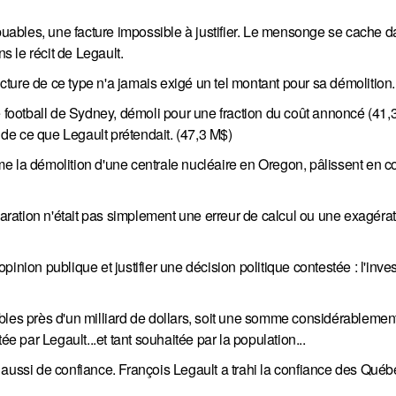
ibuables, une facture impossible à justifier. Le mensonge se cache d
s le récit de Legault.
ture de ce type n'a jamais exigé un tel montant pour sa démolition.
ootball de Sydney, démoli pour une fraction du coût annoncé (41,
de ce que Legault prétendait. (47,3 M$)
me la démolition d'une centrale nucléaire en Oregon, pâlissent en 
claration n'était pas simplement une erreur de calcul ou une exagéra
inion publique et justifier une décision politique contestée : l'inv
bles près d'un milliard de dollars, soit une somme considérablemen
ée par Legault...et tant souhaitée par la population...
 aussi de confiance. François Legault a trahi la confiance des Québ