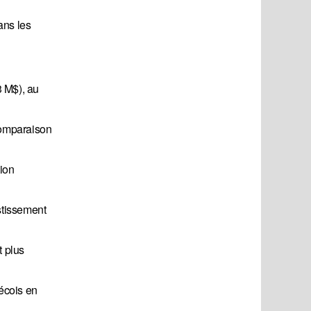
ans les
3 M$), au
comparaison
tion
estissement
t plus
écois en