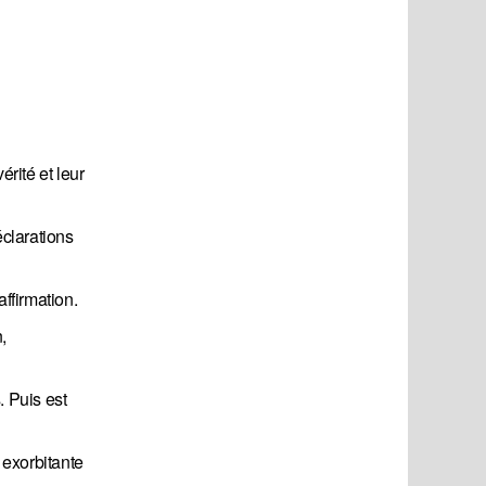
érité et leur
éclarations
affirmation.
,
. Puis est
 exorbitante