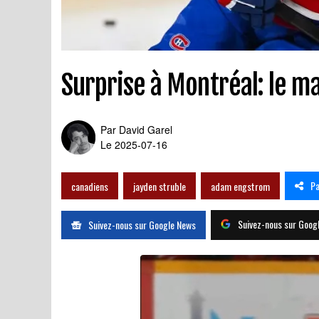
Surprise à Montréal: le m
Par
David Garel
Le 2025-07-16
Pa
canadiens
jayden struble
adam engstrom
Suivez-nous sur Goog
Suivez-nous sur Google News