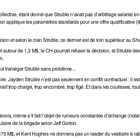
llective, étant donné que Struble n’avait pas d’arbitrage salarial en
l on applique les paramètres standards pour une offre qualificative 
n et selon le clan Struble, ce dernier est de loin supérieur au Shér
t autour de 1,3 M$, le CH pourrait refuser la décision, et Struble dev
n.
eut transiger Struble sans problème...
re. Jayden Struble n’est pas seulement en conflit contractuel : il est
sif trop chargé, trop encombré, trop figé. Et dans les coulisses, tou
écois, même s’il fait l’objet de rumeurs constantes d’échange (no
ulaire de la brigade selon Jeff Gorton.
,875 M$, et Kent Hughes ne donnera pas un leader du vestiaire à ra