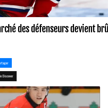
arché des défenseurs devient brû
rtager
le Discover