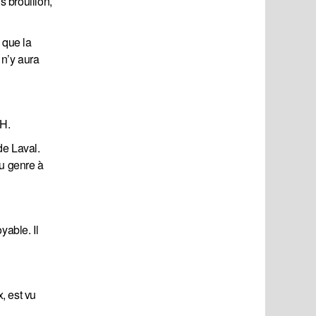
s brouillon,
à que la
 n’y aura
CH.
de Laval.
u genre à
yable. Il
, est vu