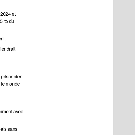
 2024 et
(95 % du
if.
iendrait
 prisonnier
t le monde
tamment avec
bais sans