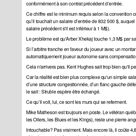
conformément à son contrat précédent d’entrée.
Ce chiffre est le minimum requis selon la convention co
qu’il touchait un salaire d’entrée de 832 500 $, auque
salaire précédent s'il est inférieur à 1 M$).
Le problème est qu'Arber Xhekaj touche 1,3 M$ par saiso
Si l’arbitre tranche en faveur du joueur avec un montan
automatiquement joueur autonome sans compensatio
Cela n'arrivera pas. Kent Hughes sait trop bien qu'il p
Car la réalité est bien plus complexe qu'un simple salai
d’une structure congestionnée, d’un flanc gauche défen
le sait : Struble espère être échangé.
Ce qu’il voit, lui, ce sont les murs qui se referment.
Mike Matheson est toujours en poste. Le vétéran québ
les Oilers, les Blues et les Kings), reste une pierre ang
Intouchable? Pas vraiment. Mais encore là, il coûte 4