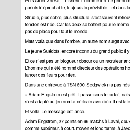
Puis Arber Xhekaj. Le shérif. L’homme fort. Le phénomè
parfois irréprochable, toujours imprévisible... et dans l
Struble, plus sobre, plus structuré, s’est souvent retrou
tension est née. Car les deux se battent pour le même 
pas de place pour tout le monde.
Mais voilà que dans l’ombre, un autre nom surgit ave
Le jeune Suédois, encore inconnu du grand public il 
Et ce n’est pas un blogueur obscur ou un recruteur a
L’homme qui a été nommé directeur des opérations ho
lancer des fleurs pour rien.
Dans une entrevue à TSN 690, Sedgwick n’a pas hési
« Adam Engstrom est prêt. Il passe sous le radar, mais i
s’est adapté au jeu nord-américain avec brio. Il est tal
Et voilà. Le message est lancé.
Adam Engström, 27 points en 66 matchs à Laval, deuxi
comme supérieur, à court, moyen et long terme, à Jay