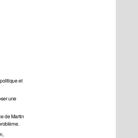
olitique et
oser une
ce de Martin
 problème.
n,