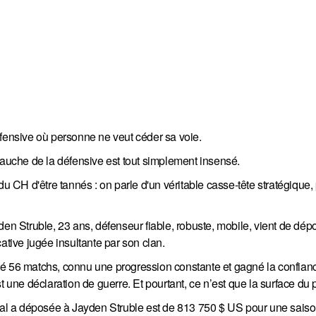
éfensive où personne ne veut céder sa voie.
gauche de la défensive est tout simplement insensé.
H d'être tannés : on parle d'un véritable casse-tête stratégique, p
den Struble, 23 ans, défenseur fiable, robuste, mobile, vient de dép
ative jugée insultante par son clan.
té 56 matchs, connu une progression constante et gagné la confian
t une déclaration de guerre. Et pourtant, ce n’est que la surface du
réal a déposée à Jayden Struble est de 813 750 $ US pour une saiso