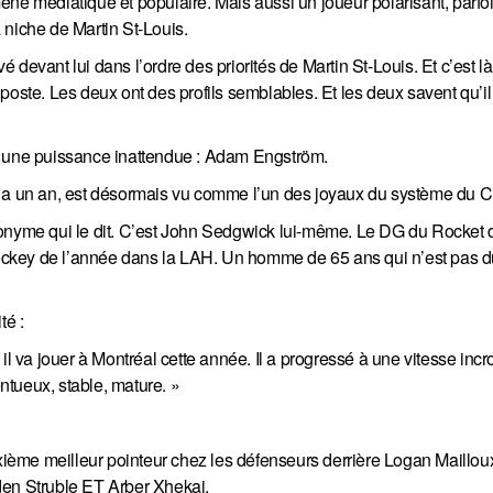
ne médiatique et populaire. Mais aussi un joueur polarisant, parfoi
a niche de Martin St-Louis.
vé devant lui dans l’ordre des priorités de Martin St-Louis. Et c’est l
poste. Les deux ont des profils semblables. Et les deux savent qu’il
c une puissance inattendue : Adam Engström.
y a un an, est désormais vu comme l’un des joyaux du système du 
nonyme qui le dit. C’est John Sedgwick lui-même. Le DG du Rocket 
ckey de l’année dans la LAH. Un homme de 65 ans qui n’est pas d
té :
l va jouer à Montréal cette année. Il a progressé à une vitesse incro
entueux, stable, mature. »
ème meilleur pointeur chez les défenseurs derrière Logan Mailloux
den Struble ET Arber Xhekaj.