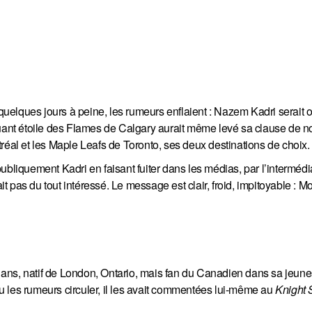
 quelques jours à peine, les rumeurs enflaient : Nazem Kadri serait 
quant étoile des Flames de Calgary aurait même levé sa clause de n
l et les Maple Leafs de Toronto, ses deux destinations de choix.
ubliquement Kadri en faisant fuiter dans les médias, par l’intermédi
 pas du tout intéressé. Le message est clair, froid, impitoyable : M
ans, natif de London, Ontario, mais fan du Canadien dans sa jeune
 vu les rumeurs circuler, il les avait commentées lui-même au
Knight S