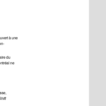
ouvert à une
on-
aire du
ontréal ne
sse,
hift 