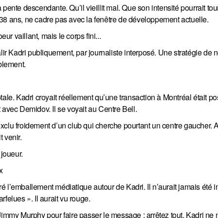
pente descendante. Qu’il vieillit mal. Que son intensité pourrait tou
es 38 ans, ne cadre pas avec la fenêtre de développement actuelle.
 vaillant, mais le corps fini...
lir Kadri publiquement, par journaliste interposé. Une stratégie de 
blement.
ale. Kadri croyait réellement qu’une transaction à Montréal était poss
it avec Demidov. Il se voyait au Centre Bell.
 exclu froidement d’un club qui cherche pourtant un centre gaucher. Al
t venir.
 joueur.
x
 l’emballement médiatique autour de Kadri. Il n’aurait jamais été i
felues ». Il aurait vu rouge.
se Jimmy Murphy pour faire passer le message : arrêtez tout. Kadri ne