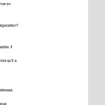
rner en
négociation?
ible. Il
ors qu’il a
ntéressé,
 nous