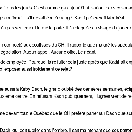
sser tous les jours. C’est comme ça aujourd’hui, surtout dans ces ma
ge confirmait : s’il devait être échangé, Kadri préférerait Montréal.
’a pas seulement fermé la porte. Il l’a claquée au visage du joueur.
en connecté aux coulisses du CH. Il rapporte que malgré les spécula
égociation. Aucun appel. Aucune offre. Le néant.
de employée. Pourquoi faire fuiter cela juste après que Kadri ait e
i exposer aussi froidement ce rejet?
se aussi à Kirby Dach, le grand oublié des dernières semaines, écli
euxième centre. En refusant Kadri publiquement, Hughes vient de réh
ffirme devant tout le Québec que le CH préfère parier sur Dach que su
h, qui doit jubiler dans l’ombre. Il sait maintenant que ses patron