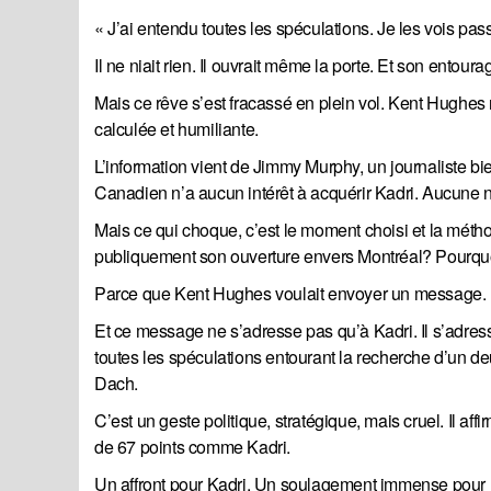
« J’ai entendu toutes les spéculations. Je les vois pa
Il ne niait rien. Il ouvrait même la porte. Et son entoura
Mais ce rêve s’est fracassé en plein vol. Kent Hughes n
calculée et humiliante.
L’information vient de Jimmy Murphy, un journaliste bi
Canadien n’a aucun intérêt à acquérir Kadri. Aucune n
Mais ce qui choque, c’est le moment choisi et la métho
publiquement son ouverture envers Montréal? Pourquo
Parce que Kent Hughes voulait envoyer un message.
Et ce message ne s’adresse pas qu’à Kadri. Il s’adres
toutes les spéculations entourant la recherche d’un d
Dach.
C’est un geste politique, stratégique, mais cruel. Il a
de 67 points comme Kadri.
Un affront pour Kadri. Un soulagement immense pour Dac