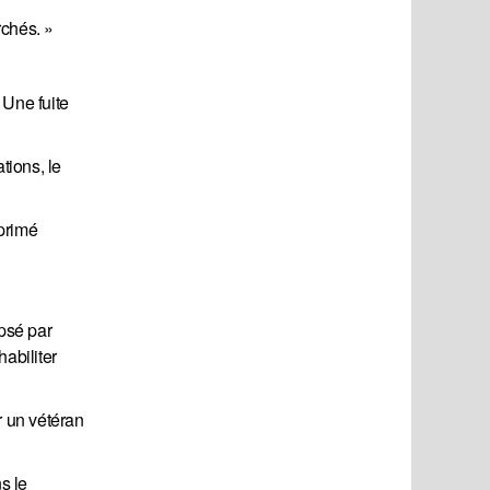
rchés. »
 Une fuite
tions, le
xprimé
psé par
abiliter
r un vétéran
s le