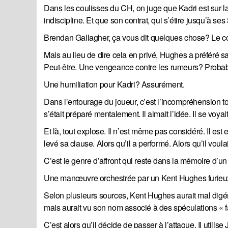
Dans les coulisses du CH, on juge que Kadri est sur la 
indiscipline. Et que son contrat, qui s’étire jusqu’à s
Brendan Gallagher, ça vous dit quelques chose? Le coeur
Mais au lieu de dire cela en privé, Hughes a préféré sa
Peut-être. Une vengeance contre les rumeurs? Proba
Une humiliation pour Kadri? Assurément.
Dans l’entourage du joueur, c’est l’incompréhension tot
s’était préparé mentalement. Il aimait l’idée. Il se voya
Et là, tout explose. Il n’est même pas considéré. Il est
levé sa clause. Alors qu’il a performé. Alors qu’il voulai
C’est le genre d’affront qui reste dans la mémoire d’un
Une manœuvre orchestrée par un Kent Hughes furieu
Selon plusieurs sources, Kent Hughes aurait mal digéré
mais aurait vu son nom associé à des spéculations « far
C’est alors qu’il décide de passer à l’attaque. Il utili