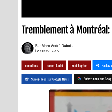
Tremblement à Montréal: 
Par
Marc-André Dubois
Le 2025-07-15
Partage
canadiens
nazem kadri
kent hughes
Suivez-nous sur Goog
Suivez-nous sur Google News