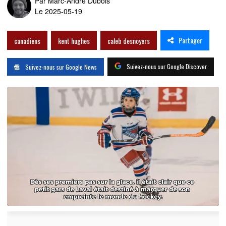
Par
Marc-André Dubois
Le 2025-05-19
Partager
canadiens
kent hughes
caleb desnoyers
Suivez-nous sur Google Discover
Suivez-nous sur Google News