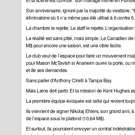
Et la scène est connue : son mariage intime en Florid
Son anniversaire, ignoré par la majorité du vestiaire.
éliminatoire où il n’a même pas été utilisé à 6 contre 5.
La chambre le rejette. Le staff le rejette. L’organisation
La réalité est sans pitié, mais simple. Le Canadien de 
M$ pour encore une saison, est une cible facile.
Le club veut de l’espace pour faire un mouvement maj
pour Mason McTavish si Anaheim ouvre la porte, ou m
et de ses demandes.
Sans parler d'Anthony Cirelli à Tampa Bay.
Mais Laine doit partir. Et la mission de Kent Hughes est c
La première équipe évoquée est celle qui revient toujo
Ils viennent de signer Nikolaj Ehlers, son grand ami, à u
de l’espace sous le plafond (10,64 M$).
Et surtout, ils pourraient envoyer un contrat indésirabl