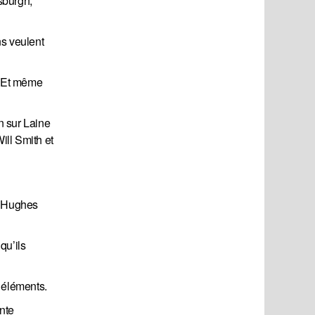
tsburgh,
ns veulent
$. Et même
n sur Laine
ill Smith et
t Hughes
qu’ils
s éléments.
ente