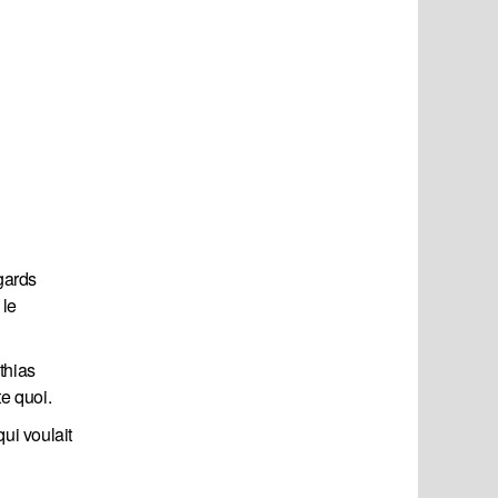
egards
 le
thias
te quoi.
qui voulait