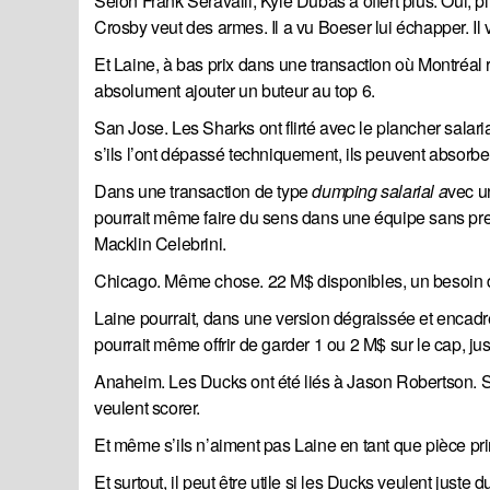
Selon Frank Seravalli, Kyle Dubas a offert plus. Oui, pl
Crosby veut des armes. Il a vu Boeser lui échapper. Il 
Et Laine, à bas prix dans une transaction où Montréal 
absolument ajouter un buteur au top 6.
San Jose. Les Sharks ont flirté avec le plancher salar
s’ils l’ont dépassé techniquement, ils peuvent absorbe
Dans une transaction de type
dumping salarial a
vec u
pourrait même faire du sens dans une équipe sans press
Macklin Celebrini.
Chicago. Même chose. 22 M$ disponibles, un besoin
Laine pourrait, dans une version dégraissée et encad
pourrait même offrir de garder 1 ou 2 M$ sur le cap, jus
Anaheim. Les Ducks ont été liés à Jason Robertson. S’il
veulent scorer.
Et même s’ils n’aiment pas Laine en tant que pièce pri
Et surtout, il peut être utile si les Ducks veulent just