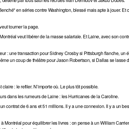
e, déserté par tous sauf les recrues Ivan Demidov et Jakub Dobes.
 "Benché" en séries contre Washington, blessé mais apte à jouer. Et
 veut tourner la page.
Montréal veut libérer de la masse salariale. Et Laine, avec son contr
eur : une transaction pour Sidney Crosby si Pittsburgh flanche, un
ême un coup de théâtre pour Jason Robertson, si Dallas se lasse 
laire : le refiler. N’importe où. Le plus tôt possible.
urs dans les rumeurs de Laine : les Hurricanes de la Caroline.
n contrat de 6 ans et 51 millions. Il y a une connexion. Il y a un beso
e à Montréal pour équilibrer les livres : on pense à un William Carrie