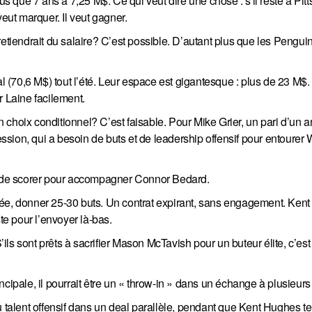
us que 7 ans à 7,25 M$. Ce qui veut dire une chose : s'il reste à Pit
veut marquer. Il veut gagner.
retiendrait du salaire? C’est possible. D’autant plus que les Pengui
ial (70,6 M$) tout l’été. Leur espace est gigantesque : plus de 23 M
r Laine facilement.
n choix conditionnel? C’est faisable. Pour Mike Grier, un pari d’un a
ion, qui a besoin de buts et de leadership offensif pour entourer W
 de scorer pour accompagner Connor Bedard.
rée, donner 25-30 buts. Un contrat expirant, sans engagement. Ken
te pour l’envoyer là-bas.
s sont prêts à sacrifier Mason McTavish pour un buteur élite, c’est 
ncipale, il pourrait être un « throw-in » dans un échange à plusieur
e du talent offensif dans un deal parallèle, pendant que Kent Hughes t