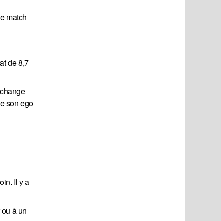
 ce match
at de 8,7
 échange
de son ego
in. Il y a
r ou à un