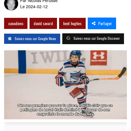
Par
Nicolas Pérusse
Le 2024-02-12
Partager
canadiens
david savard
kent hughes
Suivez-nous sur Google Discover
Suivez-nous sur Google News