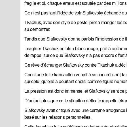
fragile et où chaque erreur est scrutée par des million
Ce n’est pas tant l’idée de voir Slafkovsky échangé q
Tkachuk, avec son style de peste, prêt à manger les ba
su démontrer.
Tandis que Slafkovsky donne parfois l’impression de fl
Imaginer Tkachuk en bleu-blanc-rouge, prêt à enflammer
de rappel sur ce que Slafkovsky n’a pas encore offert 
Ce rêve d’échanger Slafkovsky contre Tkachuk a décl
Car si une telle transaction venait à se concrétiser (dan
sur celui qu’elle a pourtant choisi comme figure numér
La pression est donc immense, et Slafkovsky sent ce p
D’autant plus que cette situation délicate rappelle é
Slafkovsky avait critiqué avec une certaine arrogance
basé sur les relations personnelles.
Cette franchise lui a coûté cher en termes de réputatio