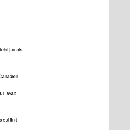
teint jamais
e Canadien
'il avait
qui finit