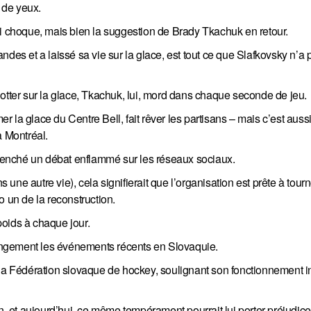
s de yeux.
ui choque, mais bien la suggestion de Brady Tkachuk en retour.
ndes et a laissé sa vie sur la glace, est tout ce que Slafkovsky n’a
otter sur la glace, Tkachuk, lui, mord dans chaque seconde de jeu.
 la glace du Centre Bell, fait rêver les partisans – mais c’est auss
à Montréal.
enché un débat enflammé sur les réseaux sociaux.
s une autre vie), cela signifierait que l’organisation est prête à tour
o un de la reconstruction.
oids à chaque jour.
trangement les événements récents en Slovaquie.
 la Fédération slovaque de hockey, soulignant son fonctionnement in
n, et aujourd’hui, ce même tempérament pourrait lui porter préjudice