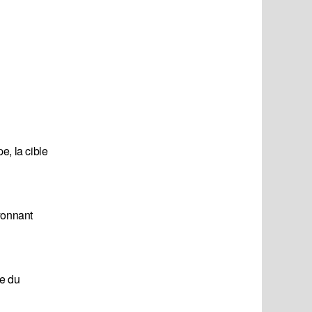
e, la cible
ayonnant
me du