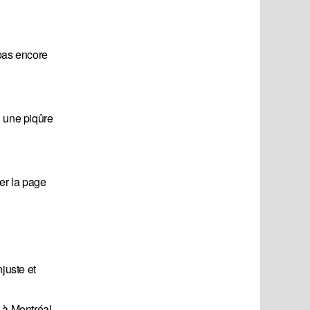
 pas encore
i une piqûre
ner la page
juste et
 à Montréal.