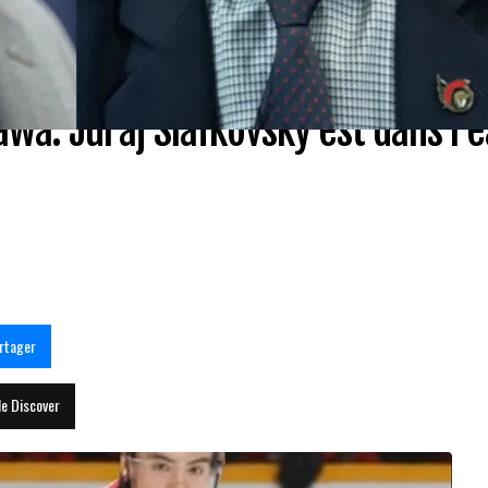
wa: Juraj Slafkovsky est dans l'
rtager
le Discover