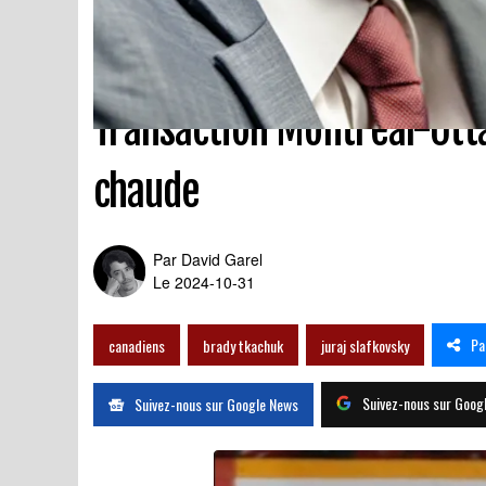
Transaction Montréal-Otta
chaude
Par
David Garel
Le 2024-10-31
Pa
canadiens
brady tkachuk
juraj slafkovsky
Suivez-nous sur Goog
Suivez-nous sur Google News