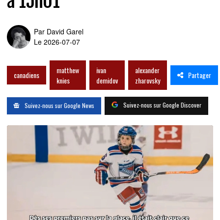
à 15h01
Par
David Garel
Le 2026-07-07
matthew
ivan
alexander
Partager
canadiens
knies
demidov
zharovsky
Suivez-nous sur Google Discover
Suivez-nous sur Google News