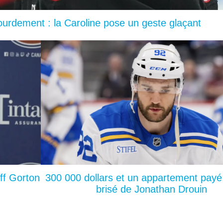
lourdement : la Caroline pose un geste glaçant
ff Gorton
300 000 dollars et un appartement payé:
brisé de Jonathan Drouin