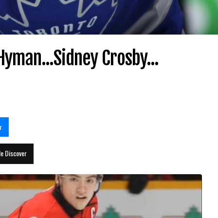
Hyman...Sidney Crosby...
r
le Discover