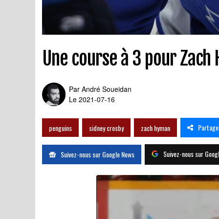
Une course à 3 pour Zach 
Par
André Soueidan
Le 2021-07-16
Partage
penguins
sidney crosby
zach hyman
Suivez-nous sur Goog
Suivez-nous sur Google News