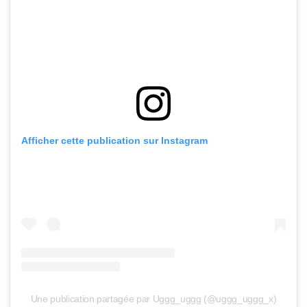
Afficher cette publication sur Instagram
Une publication partagée par Uggg_uggg (@uggg_uggg_x)