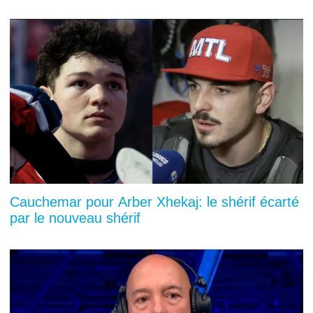
Cauchemar pour Arber Xhekaj: le shérif écarté
par le nouveau shérif