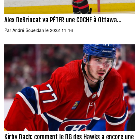
Alex DeBrincat va PÉTER une COCHE à Ottawa...
Par
André Soueidan
le 2022-11-16
Kirby Dach: comment le DG des Hawks a encore une