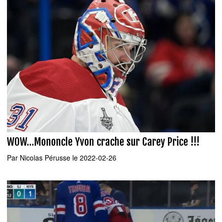
WOW...Mononcle Yvon crache sur Carey Price !!!
Par
Nicolas Pérusse
le 2022-02-26