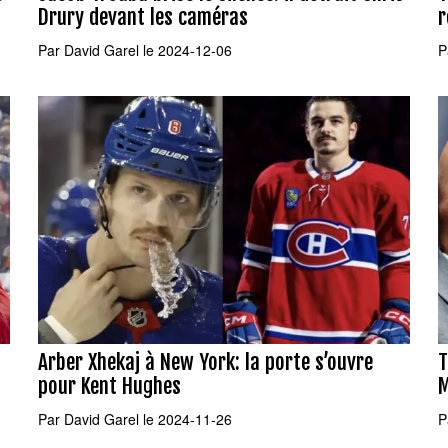
Drury devant les caméras
r
Par
David Garel
le 2024-12-06
P
Arber Xhekaj à New York: la porte s’ouvre
T
pour Kent Hughes
M
Par
David Garel
le 2024-11-26
P