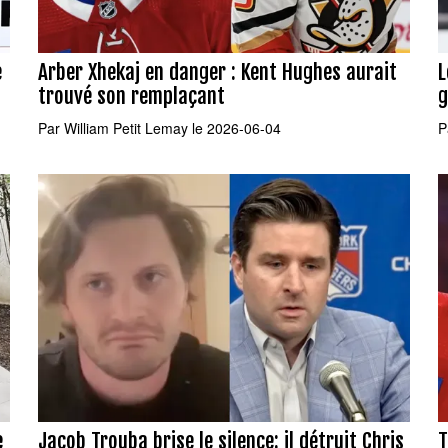
e
Arber Xhekaj en danger : Kent Hughes aurait
L
trouvé son remplaçant
g
Par
William Petit Lemay
le 2026-06-04
P
e
Jacob Trouba brise le silence: il détruit Chris
T