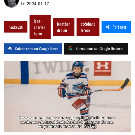
Le 2024-01-17
jean-
jonathan
stéphane
Partager
hockey30
charles
drouin
leroux
lajoie
Suivez-nous sur Google Discover
Suivez-nous sur Google News