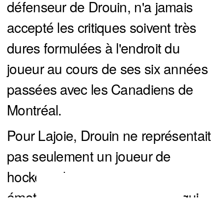
défenseur de Drouin, n'a jamais
accepté les critiques soivent très
dures formulées à l'endroit du
joueur au cours de ses six années
passées avec les Canadiens de
Montréal.
Pour Lajoie, Drouin ne représentait
pas seulement un joueur de
hockey talentueux, mais une
émotion, un choix passionnel qui
You can close this ad in 5 seconds
va au-delà des statistiques et les